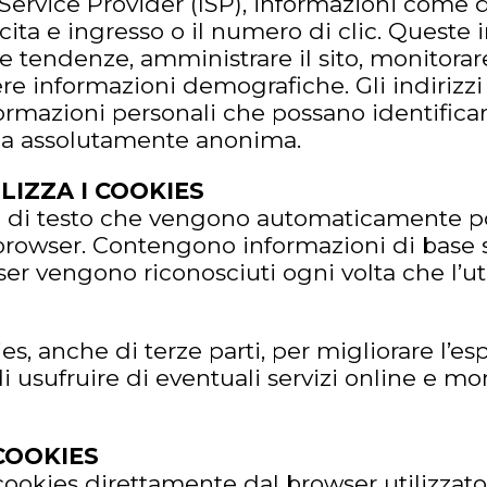
 Service Provider (ISP), informazioni come d
scita e ingresso o il numero di clic. Quest
 le tendenze, amministrare il sito, monitora
iere informazioni demografiche. Gli indirizzi
rmazioni personali che possano identificare 
rma assolutamente anonima.
LIZZA I COOKIES
ile di testo che vengono automaticamente po
l browser. Contengono informazioni di base 
er vengono riconosciuti ogni volta che l’uten
ies, anche di terze parti, per migliorare l’e
i usufruire di eventuali servizi online e mo
COOKIES
i cookies direttamente dal browser utilizzat